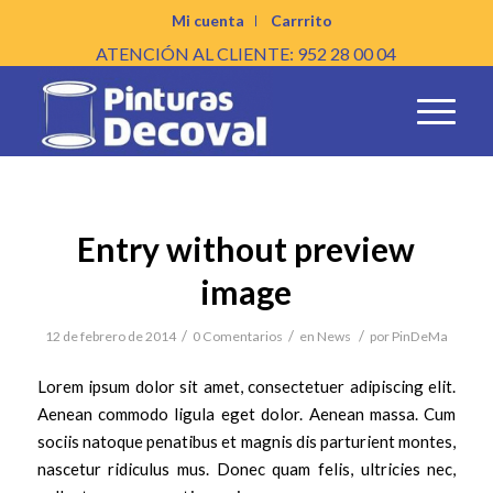
Mi cuenta
Carrrito
ATENCIÓN AL CLIENTE: 952 28 00 04
Entry without preview
image
/
/
/
12 de febrero de 2014
0 Comentarios
en
News
por
PinDeMa
Lorem ipsum dolor sit amet, consectetuer adipiscing elit.
Aenean commodo ligula eget dolor. Aenean massa. Cum
sociis natoque penatibus et magnis dis parturient montes,
nascetur ridiculus mus. Donec quam felis, ultricies nec,