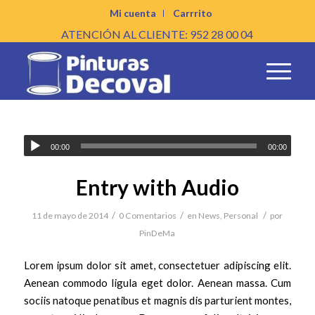
Mi cuenta
Carrrito
ATENCIÓN AL CLIENTE: 952 28 00 04
00:00
00:00
Entry with Audio
/
/
/
11 de mayo de 2014
0 Comentarios
en
News
,
Personal
por
PinDeMa
Lorem ipsum dolor sit amet, consectetuer adipiscing elit.
Aenean commodo ligula eget dolor. Aenean massa. Cum
sociis natoque penatibus et magnis dis parturient montes,