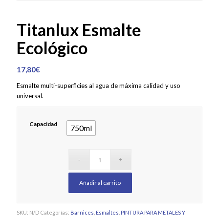
Titanlux Esmalte
Ecológico
17,80
€
Esmalte multi-superficies al agua de máxima calidad y uso
universal.
Capacidad
750ml
Añadir al carrito
SKU:
N/D
Categorías:
Barnices
,
Esmaltes
,
PINTURA PARA METALES Y