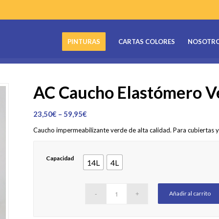
PINTURAS
CARTAS COLORES
NOSOTR
AC Caucho Elastómero V
23,50
€
–
59,95
€
Caucho impermeabilizante verde de alta calidad. Para cubiertas y
Capacidad
14L
4L
Añadir al carrito