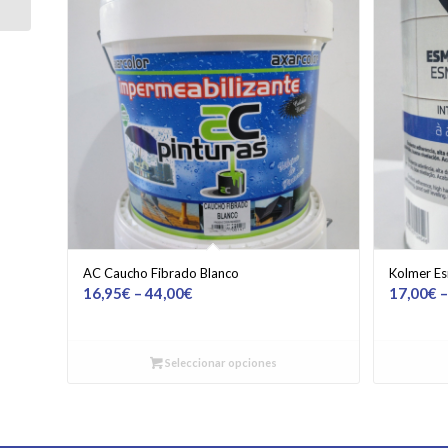
AC Caucho Fibrado Blanco
Kolmer Es
16,95
€
–
44,00
€
17,00
€
Seleccionar opciones