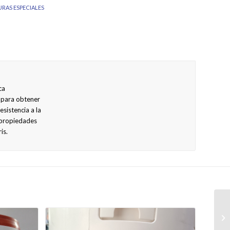
URAS ESPECIALES
ca
 para obtener
sistencia a la
 propiedades
is.