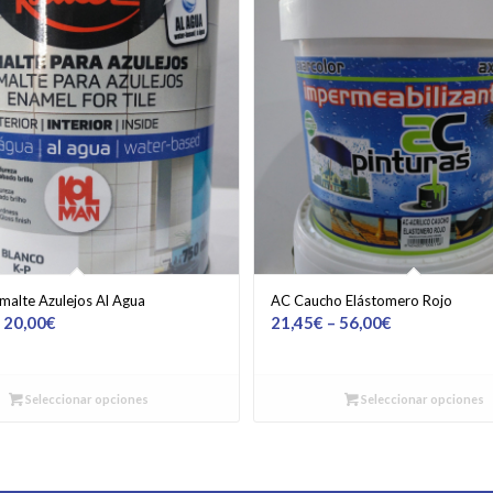
malte Azulejos Al Agua
AC Caucho Elástomero Rojo
–
20,00
€
21,45
€
–
56,00
€
Seleccionar opciones
Seleccionar opciones